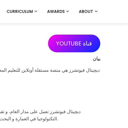
CURRICULUM
AWARDS
ABOUT
YOUTUBE قناة
بيان
ديچيتال فيوتشرز هي منصة مستقلة أونلاين للتعليم المعم
ديچيتال فيوتشرز تعمل على مدار العام، و تقد
التكنولوجيا في العمارة و البحث العلمي. يتم تسجيل كل المحتوى العلمي و نشره على القناة الخاصة بديچيتال فيوتشرز على اليوتيوب و هي متاحة مجاناً للجميع.