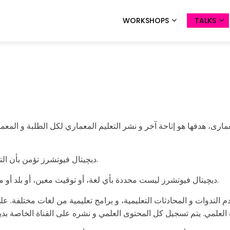
WORKSHOPS
TALKS
ارى، هدفها هو إتاحة آخر و نشر التعليم المعماري لكل الطلبة و المعم
ديچيتال فيوتشرز تؤمن بأن التعليم هو حق للجميع، و ليس لمن لديه المال للتعلم فقط.
ديچيتال فيوتشرز ليست محددة بأي لغة، أو توقيت معين، أو بلد أو مؤسسة أكاديمية، الغرض منها هو أن تكون متاحة للجميع.
م الندوات و المحادثات التعليمية، و برامج تعليمية من لغات مختلفة. ع