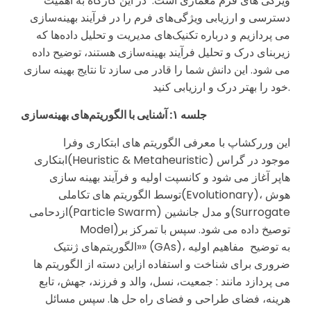
ویژگی های فرم معماری است. در این کارگاه به اهمیت
دسترسی و ارزیابی ویژگی‌های فرم را در فرآیند بهینه‌سازی
می پردازیم و درباره تکنیک‌های مدیریت و تحلیل داده‌ها که
زیربنای درک و تحلیل فرآیند بهینه‌سازی هستند، توضیح داده
می شود. این دانش شما را قادر می سازد تا نتایج بهینه سازی
خود را بهتر درک و ارزیابی کنید.
جلسه
۱:
آشنایی با الگوریتم‌های بهینه‌سازی
این وررکشاپ با معرفی الگوریتم های ابتکاری وفرا
ابتکاری(Heuristic & Metaheuristic) موجود در گراس
هاپر آغاز می شود و کانسپت اولیه و فرآیند بهینه سازی
توسط الگوریتم های تکاملی(Evolutionary)، هوش
ازدحامی(Particle Swarm) و مدل جانشین(Surrogate
Model)توصیخ داده می شود. سپس با تمرکز بر
«الگوریتم‌های ژنتیک» (GAs)، به توضیح مفاهیم اولیه
ضروری برای شناخت و استفاده ازاین دسته از الگوریتم ها
می پردازد مانند : جمعیت، نسل، والد و فرزند، جهش، تابع
هرینه، فضای طراحی و فضای راه حل ها. سپس مسائل