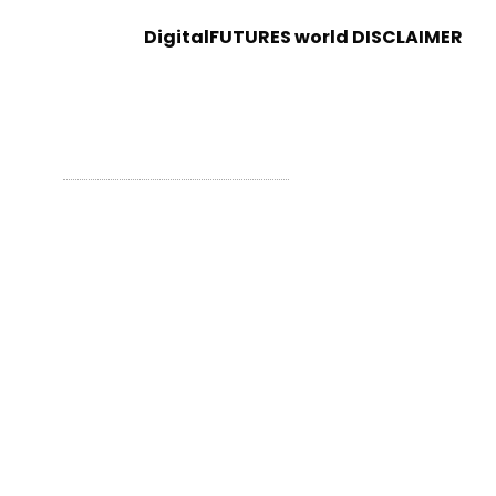
DigitalFUTURES world DISCLAIMER
WordPress Theme - Total
by HashThemes