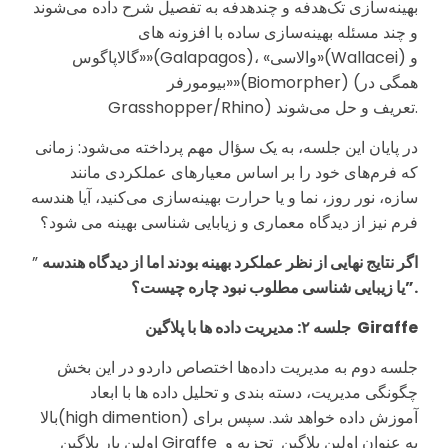
بهینه‌سازی تک‌هدفه و چندهدفه به تفصیل شرح داده می‌شوند
و چند مسئله بهینه‌سازی ساده با افزونه های
«گالاپاگوس»(Galapagos)، «والاسی»(Wallacei) و
«بیومورفر»(Biomorpher) (همگی در
Grasshopper/Rhino) تعریف و حل می‌شوند.
در پایان این جلسه، به یک سؤال مهم پرداخته می‌شود: زمانی
که فرم‌های خود را بر اساس معیارهای عملکردی مانند
سازه، نور روز، نما و یا حرارت بهینه‌سازی می‌کنید، آیا هندسه
فرم نیز از دیدگاه معماری و زیابایی شناسی بهینه می شود؟
اگر نتایج نهایی از نظر عملکرد بهینه بودند اما از دیدگاه هندسه
”
.
یا زیبایی شناسی مطلوب نبود چاره چیست؟”
Giraffe
مدیریت داده ها با پلاگین
جلسه
۲:
جلسه دوم به مدیریت داده‌ها اختصاص داردو در این بخش
چگونگی مدیریت، دسته بندی و تحلیل داده ها با ابعاد
بالا(high dimention) آموزش داده خواهد شد. سپس برای
اولین بار پلاگین Giraffe به عنوان اولین پلاگین تجزیه و