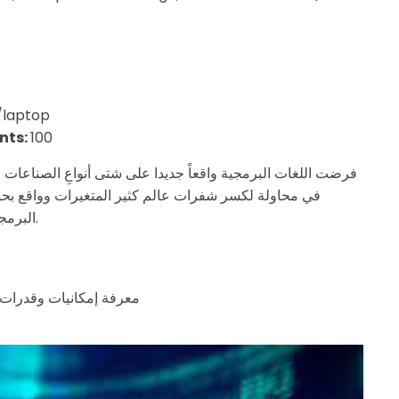
/laptop
nts:
100
فرضت اللغات البرمجية واقعاً جديدا على شتى أنواعِ الصناعات  ،
في محاولة لكسر شفرات عالم كثير المتغيرات وواقع بحاج
البرمجة من منظور معماري ونلقي الضوء على بعض العلاقات.
معرفة إمكانيات وقدرات ا