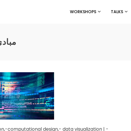
WORKSHOPS
TALKS
مباد
n,-computational design,- data visualization | -