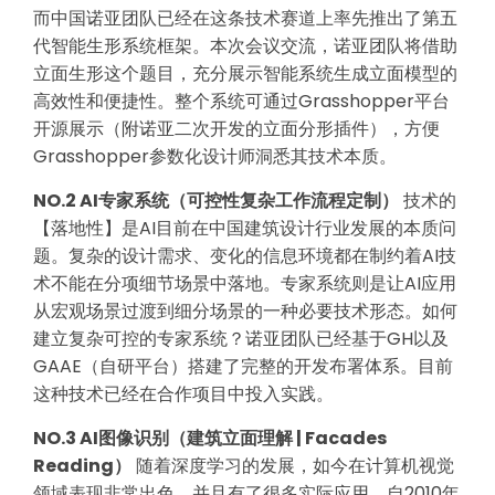
而中国诺亚团队已经在这条技术赛道上率先推出了第五
代智能生形系统框架。本次会议交流，诺亚团队将借助
立面生形这个题目，充分展示智能系统生成立面模型的
高效性和便捷性。整个系统可通过Grasshopper平台
开源展示（附诺亚二次开发的立面分形插件），方便
Grasshopper参数化设计师洞悉其技术本质。
NO.2 AI专家系统（可控性复杂工作流程定制）
技术的
【落地性】是AI目前在中国建筑设计行业发展的本质问
题。复杂的设计需求、变化的信息环境都在制约着AI技
术不能在分项细节场景中落地。专家系统则是让AI应用
从宏观场景过渡到细分场景的一种必要技术形态。如何
建立复杂可控的专家系统？诺亚团队已经基于GH以及
GAAE（自研平台）搭建了完整的开发布署体系。目前
这种技术已经在合作项目中投入实践。
NO.3 AI图像识别
（
建筑立面理解 | Facades
Reading
）
随着深度学习的发展，如今在计算机视觉
领域表现非常出色，并且有了很多实际应用。自2010年