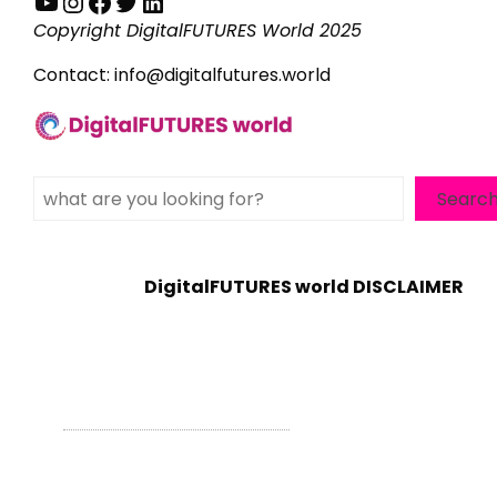
YouTube
Instagram
Facebook
Twitter
LinkedIn
Copyright DigitalFUTURES World 2025
Contact:
info@digitalfutures.world
Search
Searc
DigitalFUTURES world DISCLAIMER
WordPress Theme - Total
by HashThemes