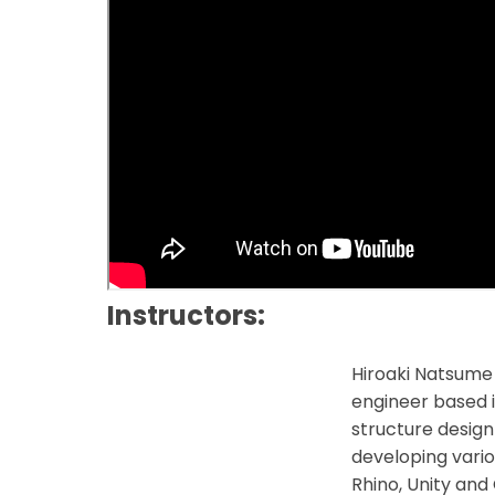
Instructors:
Hiroaki Natsume 
engineer based i
structure desig
developing vari
Rhino, Unity and