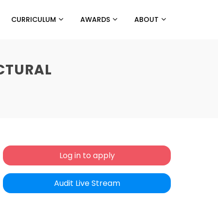
CURRICULUM
AWARDS
ABOUT
TURAL
Log in to apply
Audit Live Stream