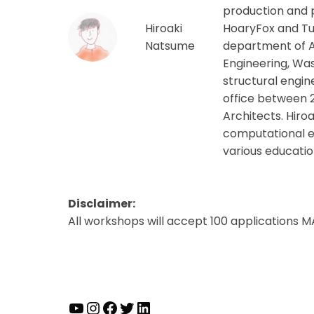
production and p
Hiroaki
HoaryFox and Tu
Natsume
department of A
Engineering, Was
structural engin
office between 2
Architects. Hiro
computational en
various educatio
Disclaimer:
All workshops will accept 100 applications M
YouTube
Instagram
Facebook
Twitter
LinkedIn