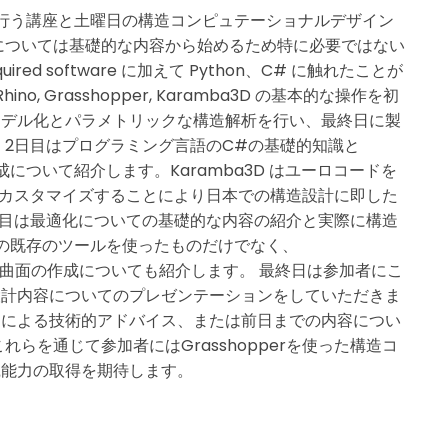
行う講座と土曜日の構造コンピュテーショナルデザイン
については基礎的な内容から始めるため特に必要ではない
d software に加えて Python、C# に触れたことが
 Grasshopper, Karamba3D の基本的な操作を初
モデル化とパラメトリックな構造解析を行い、最終日に製
 2日目はプログラミング言語のC#の基礎的知識と
作成について紹介します。Karamba3D はユーロコードを
3Dをカスタマイズすることにより日本での構造設計に即した
日目は最適化についての基礎的な内容の紹介と実際に構造
内での既存のツールを使ったものだけでなく、
化や応答曲面の作成についても紹介します。 最終日は参加者にこ
設計内容についてのプレゼンテーションをしていただきま
ーによる技術的アドバイス、または前日までの内容につい
らを通じて参加者にはGrasshopperを使った構造コ
践能力の取得を期待します。