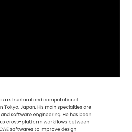
is a structural and computational
n Tokyo, Japan. His main specialties are
n and software engineering. He has been
ous cross-platform workflows between
 CAE softwares to improve design