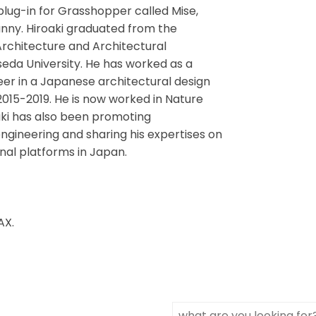
lug-in for Grasshopper called Mise,
nny. Hiroaki graduated from the
rchitecture and Architectural
eda University. He has worked as a
eer in a Japanese architectural design
015-2019. He is now worked in Nature
aki has also been promoting
gineering and sharing his expertises on
nal platforms in Japan.
AX.
Search