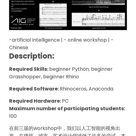
-artificial intelligence | - online workshop | -
Chinese
Description:
Required Skills:
beginner Python, beginner
Grasshopper, beginner Rhino
Required Software:
Rhinoceros, Anaconda
Required Hardware:
PC
Maximum number of participating students:
100
在前三届的workshop中，我们以人工智能的视角出
发，在建筑、城市、艺术设计领域做了许多的尝试。本