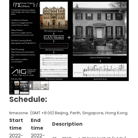
1 / 2
1 / 2
2 / 2
Schedule:
timezone: (GMT +8:00) Beijing, Perth, Singapore, Hong Kong
Start
End
Description
time
time
2022-
2022-