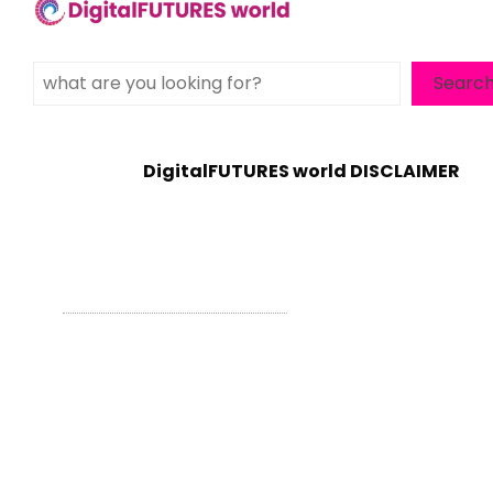
Search
Searc
DigitalFUTURES world DISCLAIMER
WordPress Theme - Total
by HashThemes