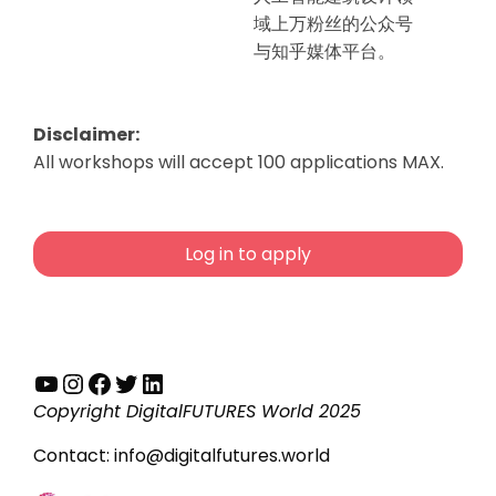
域上万粉丝的公众号
与知乎媒体平台。
Disclaimer:
All workshops will accept 100 applications MAX.
Log in to apply
YouTube
Instagram
Facebook
Twitter
LinkedIn
Copyright DigitalFUTURES World 2025
Contact:
info@digitalfutures.world