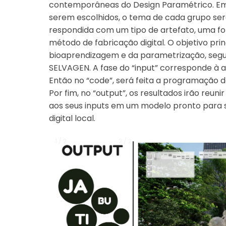
contemporâneas do Design Paramétrico. Em 
serem escolhidos, o tema de cada grupo se
respondida com um tipo de artefato, uma fon
método de fabricação digital. O objetivo pri
bioaprendizagem e da parametrização, segu
SELVAGEN. A fase do “input” corresponde à a
Então no “code”, será feita a programação 
Por fim, no “output”, os resultados irão reu
aos seus inputs em um modelo pronto para s
digital local.
1 / 2
1 / 2
2 / 2