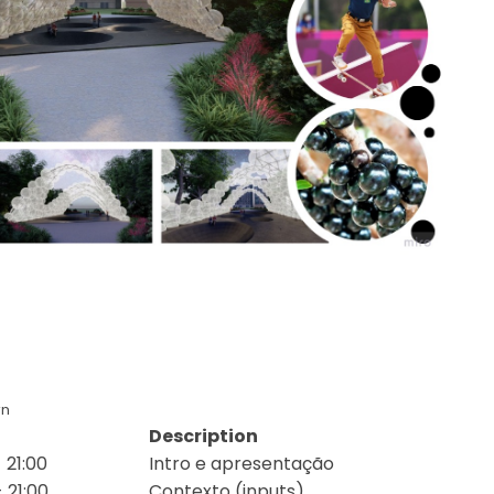
wn
Description
 21:00
Intro e apresentação
 21:00
Contexto (inputs)