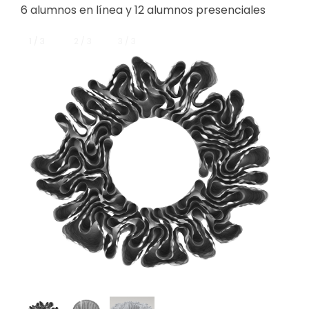
6 alumnos en línea y 12 alumnos presenciales
1 / 3
1 / 3
2 / 3
3 / 3