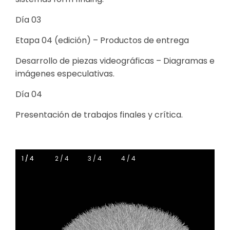
Día 03
Etapa 04 (edición) – Productos de entrega
Desarrollo de piezas videográficas – Diagramas e
imágenes especulativas.
Día 04
Presentación de trabajos finales y crítica.
1 / 4
1 / 4
2 / 4
3 / 4
4 / 4