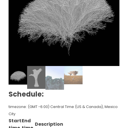
Schedule:
timezone: (GMT -6:00) Central Time (US & Canada), Mexico
City
Start
End
Description
time
time