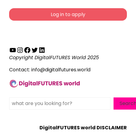
Log in to apply
YouTube
Instagram
Facebook
Twitter
LinkedIn
Copyright DigitalFUTURES World 2025
Contact:
info@digitalfutures.world
Search
Searc
DigitalFUTURES world DISCLAIMER