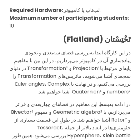
لپ‌تاپ یا کامپیوتر.
Required Hardware:
Maximum number of participating students:
10
تَخْتِسْتان (Flatland)
در این کارگاه ابتدا به‌بررسی فضای سه‌بعدی و نحوه‌ی
پیاده‌سازیِ آن در کامپیوتر می‌پردازیم، در این بین با مفاهیمِ
پایه‌ای مرتبط با Projection¹ و Transformation² در دنیای
سه‌بعدی آشنا می‌شویم، ماتریس‌های Transformation را
بررسی می‌کنیم، و در نهایت با Euler angles، Complex
numbers³ و Quaternion⁴ آشنا خواهیم شد.
در ادامه به‌بسطِ این مفاهیم در فضاهای چهاربعدی و فراتر
می‌پردازیم، با Geometric algebra⁵ و مفهومِ Bivector⁶
و Rotor⁷ آشنا خواهیم شد. در طولِ این قسمت بسیاری از
جئومتری‌ها در ابعادِ بالاتر از جمله Tesseract،
Hypersphere، Klein bottle بررسی می‌شود. همین‌طور