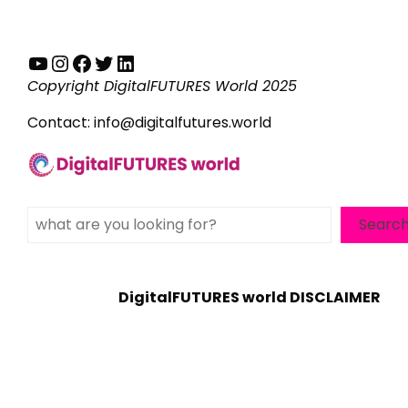
YouTube
Instagram
Facebook
Twitter
LinkedIn
Copyright DigitalFUTURES World 2025
Contact:
info@digitalfutures.world
Search
Searc
DigitalFUTURES world DISCLAIMER
WordPress Theme - Total
by HashThemes