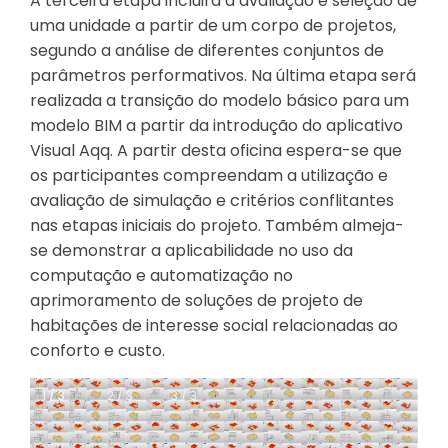
A terceira etapa incluirá a avaliação e seleção de
uma unidade a partir de um corpo de projetos,
segundo a análise de diferentes conjuntos de
parâmetros performativos. Na última etapa será
realizada a transição do modelo básico para um
modelo BIM a partir da introdução do aplicativo
Visual Aqq. A partir desta oficina espera-se que
os participantes compreendam a utilização e
avaliação de simulação e critérios conflitantes
nas etapas iniciais do projeto. Também almeja-
se demonstrar a aplicabilidade no uso da
computação e automatização no
aprimoramento de soluções de projeto de
habitações de interesse social relacionadas ao
conforto e custo.
1 / 3
1 / 3
2 / 3
3 / 3