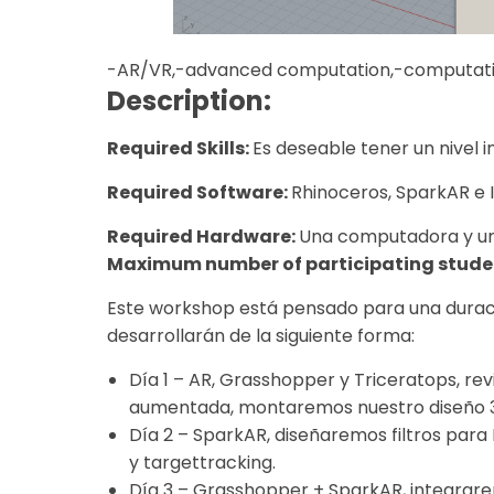
-AR/VR,-advanced computation,-computation
Description:
Required Skills:
Es deseable tener un nivel
Required Software:
Rhinoceros, SparkAR e 
Required Hardware:
Una computadora y u
Maximum number of participating stude
Este workshop está pensado para una duraci
desarrollarán de la siguiente forma:
Día 1 – AR, Grasshopper y Triceratops, re
aumentada, montaremos nuestro diseño 
Día 2 – SparkAR, diseñaremos filtros par
y targettracking.
Día 3 – Grasshopper + SparkAR, integrar