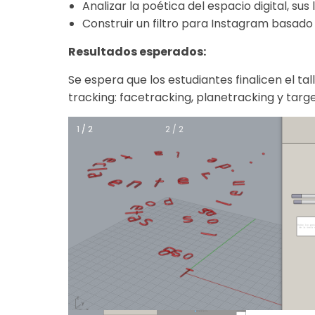
Analizar la poética del espacio digital, sus
Construir un filtro para Instagram basad
Resultados esperados:
Se espera que los estudiantes finalicen el tal
tracking: facetracking, planetracking y targ
1 / 2
1 / 2
2 / 2