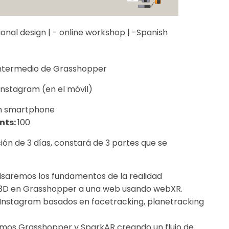
al design | - online workshop | -Spanish
 intermedio de Grasshopper
Instagram (en el móvil)
n smartphone
nts:
100
ón de 3 días, constará de 3 partes que se
visaremos los fundamentos de la realidad
3D en Grasshopper a una web usando webXR.
a Instagram basados en facetracking, planetracking
emos Grasshopper y SparkAR creando un flujo de