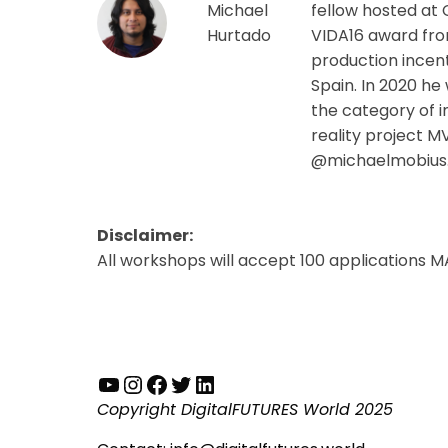
Michael
fellow hosted at 
Hurtado
VIDA16 award fro
production incenti
Spain. In 2020 he 
the category of i
reality project M
@michaelmobius
Disclaimer:
All workshops will accept 100 applications M
YouTube
Instagram
Facebook
Twitter
LinkedIn
Copyright DigitalFUTURES World 2025