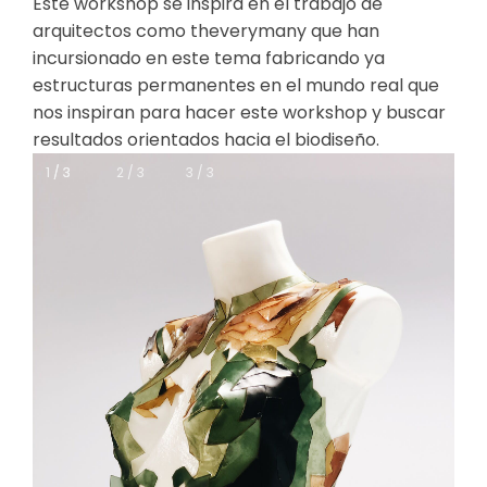
Este workshop se inspira en el trabajo de
arquitectos como theverymany que han
incursionado en este tema fabricando ya
estructuras permanentes en el mundo real que
nos inspiran para hacer este workshop y buscar
resultados orientados hacia el biodiseño.
1 / 3
1 / 3
2 / 3
3 / 3