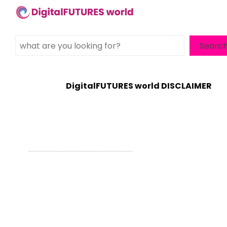
Search
Searc
DigitalFUTURES world DISCLAIMER
WordPress Theme - Total
by HashThemes