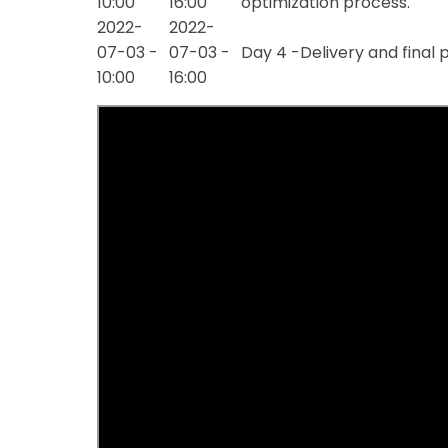
10:00
16:00
optimization process.
2022-
2022-
07-03 -
07-03 -
Day 4 -Delivery and final 
10:00
16:00