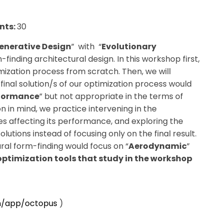
nts:
30
Generative Design
” with “
Evolutionary
-finding architectural design. In this workshop first,
mization process from scratch. Then, we will
final solution/s of our optimization process would
formance
” but not appropriate in the terms of
on in mind, we practice intervening in the
les affecting its performance, and exploring the
tions instead of focusing only on the final result.
tural form-finding would focus on “
Aerodynamic
”
optimization tools that study in the workshop
n/app/octopus
)