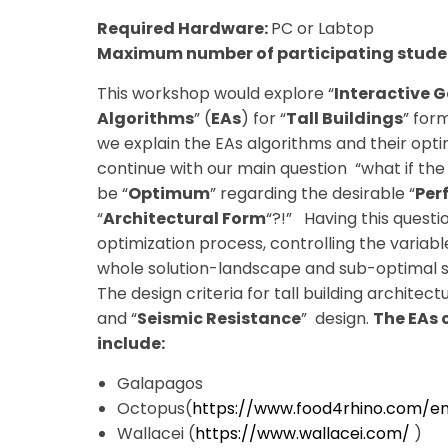
Required Hardware:
PC or Labtop
Maximum number of participating stude
This workshop would explore “
Interactive 
Algorithms
” (
EAs
) for “
Tall Buildings
” form
we explain the EAs algorithms and their opti
continue with our main question “what if the 
be “
Optimum
” regarding the desirable “
Per
“
Architectural Form
“?!” Having this questi
optimization process, controlling the variab
whole solution-landscape and sub-optimal solu
The design criteria for tall building architec
and “
Seismic Resistance
” design.
The EAs 
include:
Galapagos
Octopus(
https://www.food4rhino.com/e
Wallacei (
https://www.wallacei.com/
)