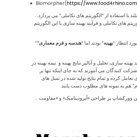
Biomorpher(
https://www.food4rhino.co
. این وورکشاپ به “طراحی تعاملی” فرم معماری ساختمان های بلند با استفاده از “الگوریتم های تکاملی” می پردازد.
یتم های تکاملی و فرآیند بهینه سازی با این الگوریتم
”
هندسه و فرم معماری
” بودند اما “
بهینه
“ورد انتظار
ینه سازی، تحلیل و آنالیز نتایج بهینه و نیمه بهینه در
رکت کنندگان می آموزند که به جای اینکه تنها بر
زی تعامل کرده و تمام نتایج تولید شده در نسل های
رم” هم به نمونه های مطلوب دست یابند
. معیارهای طراحی برای فرم‌یابی معماری ساختمان‌های بلند در این وورکشاپ بر طراحی «آیرودینامیک» و «مقاومت
1 / 2
1 / 2
2 / 2