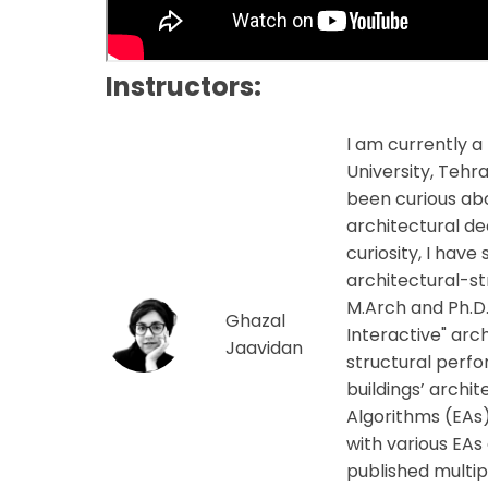
Instructors:
I am currently a
University, Tehra
been curious abo
architectural de
curiosity, I hav
architectural-st
M.Arch and Ph.D.
Ghazal
Interactive" arc
Jaavidan
structural perfo
buildings’ archi
Algorithms (EAs)
with various EA
published multip