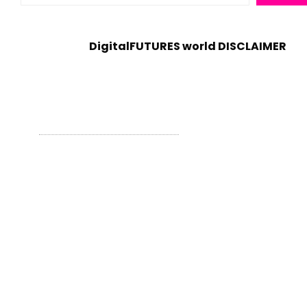
DigitalFUTURES world DISCLAIMER
WordPress Theme - Total
by HashThemes